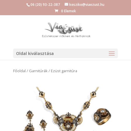
06 (20) 93-22-387
keszike@viaezust.hu
0 Elemek
Oldal kiválasztása
Főoldal
/
Garnitúrák
/ Ezüst garnitúra