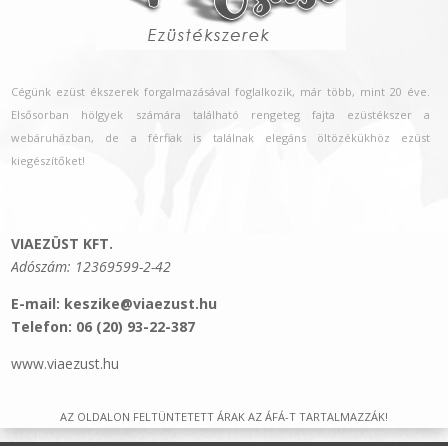
Cégünk ezüst ékszerek forgalmazásával foglalkozik, már több, mint 20 éve.
Elsősorban hölgyek számára található rengeteg fajta ezüstékszer a
webáruházban, de a férfiak is találnak elegáns öltözékükhöz ezüst
kiegészítőket!
VIAEZÜST KFT.
Adószám: 12369599-2-42​
E-mail: keszike@viaezust.hu
Telefon: 06 (20) 93-22-387
www.viaezust.hu
AZ OLDALON FELTÜNTETETT ÁRAK AZ ÁFÁ-T TARTALMAZZÁK!