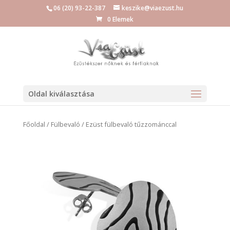
06 (20) 93-22-387
keszike@viaezust.hu
0 Elemek
Oldal kiválasztása
Főoldal
/
Fülbevaló
/ Ezüst fülbevaló tűzzománccal